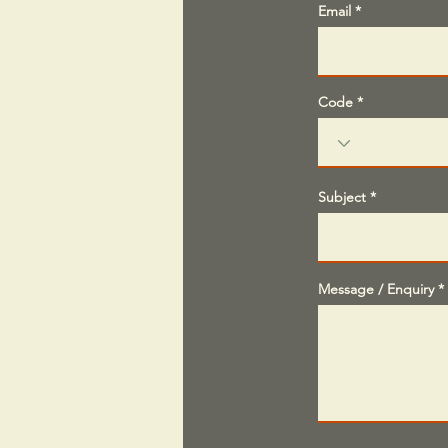
Email
Code
Subject
Message / Enquiry