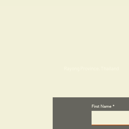
Factories
Rayong Province, Thailand
First Name