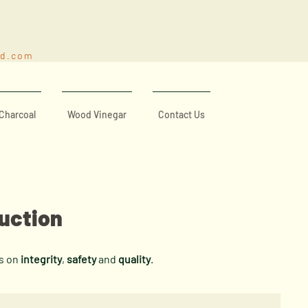
nd.com
Charcoal
Wood Vinegar
Contact Us
duction
us on
integrity
,
safety
and
quality
.