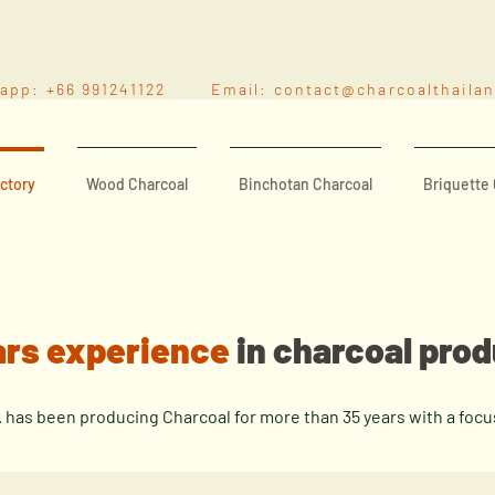
sapp: +66 991241122 Email:
contact@charcoalthaila
ctory
Wood Charcoal
Binchotan Charcoal
Briquette 
ars experience
in charcoal pro
d. has been producing Charcoal for more than 35 years with a foc