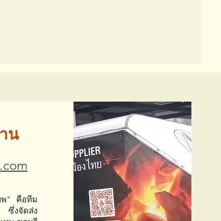
่าน
l.com
ทพ"
คือทีม
ซึ่งจัดส่ง