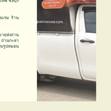
งเทพ ชลบุรี
งแรม ร้าน
ายส่งถ่าน
ถ่านกะลา
่านรูปหมอน