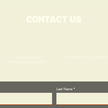
CONTACT US
Greenlink International Co., Ltd.
Bangkok Office
Email
3 Soi Nimitmai 6/1
contact@charcoalthaila
Minburi Bangkok 10510
Last Name