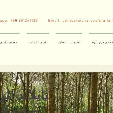
sapp: +66 991241122 Email:
contact@charcoalthaila
فحم جوز الهند
فحم البينشوتان
فحم الخشب
مصنع الفحم ل
تايلاند الر
صانع ال