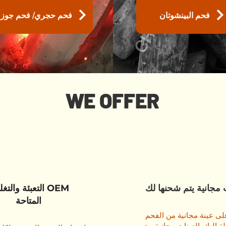
فحم البينشوتان
فحم حجري/ فحم جوز ا
WE OFFER
 مجانية يتم شحنها لك
التعبئة والتغليف
المتاحة
ى عينة مجانية من الفحم
ة إليك. العينات مجانية ويتم