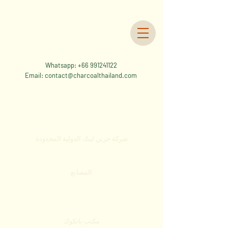
Whatsapp:
+66 991241122
Email:
contact@charcoalthailand.com
اتصل بنا
شركة جرين لينك الدولية المحدودة
المصانع
(مقاطعة رايونج، تايلاند).
(مقاطعة لوبوري، تايلاند).
مكتب بانكوك