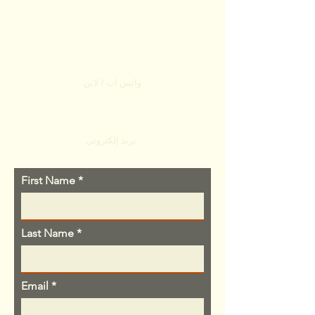
3 Soi Nimitmai 6/1,
Kwaeng Minburi, Khet Minburi,
Bangkok 10510, Thailand
واتس اب / لاين
+66 991241122
بريد إلكتروني
contact@charcoalthailand.com
First Name
Last Name
Email