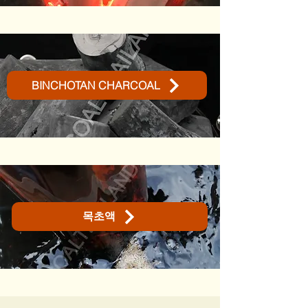
BINCHOTAN CHARCOAL
목초액