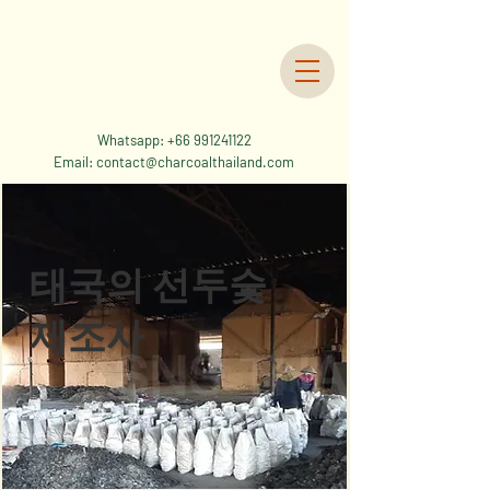
Whatsapp:
+66 991241122
Email:
contact@charcoalthailand.com
태국의 선두숯
제조사