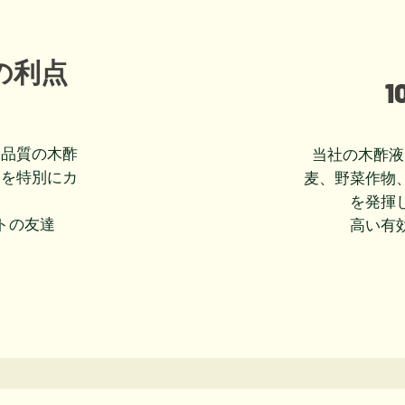
の利点
た品質の木酢
当社の木酢液
スを特別にカ
麦、野菜作物
。
を発揮
トの友達
高い有