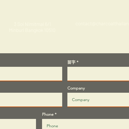
バンコク事務所
Email
contact@charcoalthaila
3 Soi Nimitmai 6/1
Minburi Bangkok 10510
苗字
Company
Phone