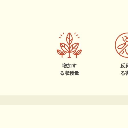
増加す
反
る収穫量
る