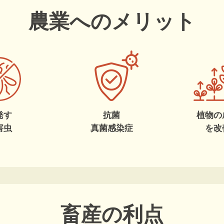
農業へのメリット
発す
抗菌
植物の
害虫
真菌感染症
を改
畜産の利点