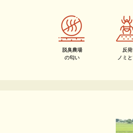
脱臭
農場
反発
の匂い
ノミと