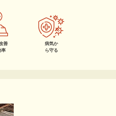
改善
病気か
効率
ら守る