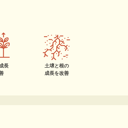
成長
土壌と根の
善
成長を改善