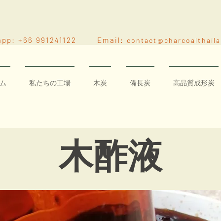
app: +66 991241122 Email:
contact@charcoalthail
ム
私たちの工場
木炭
​備長炭
高品質成形炭
木酢液