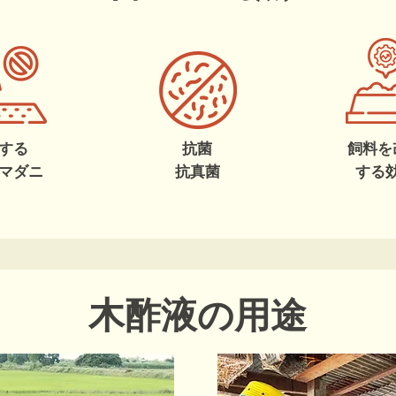
する
抗菌
飼料を
マダニ
抗真菌
する
木酢液の用途