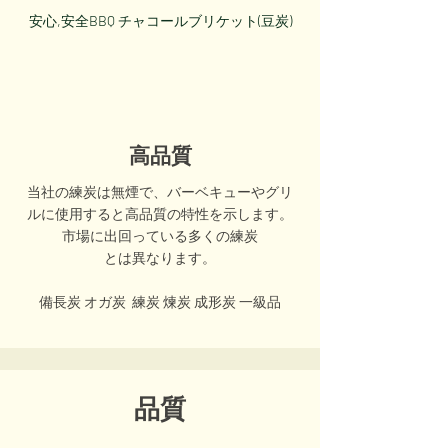
安心,安全BBQ チャコールブリケット(豆炭)
高品質
当社の練炭は無煙で、バーベキューやグリ
ルに使用すると高品質の特性を示します。
市場に出回っている多くの練炭
とは
異
な
ります。
備長炭 オガ炭 練炭 煉炭 成形炭 一級品
品質