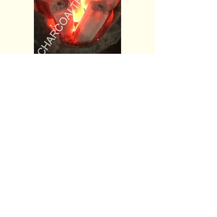
お問い合わせ
Greenlink International Co., Ltd.
工場
タイ・ラヨーン県
タイ・ロッブリー県
バンコク事務所
3 Soi Nimitmai 6/1
Minburi Bangkok 10510