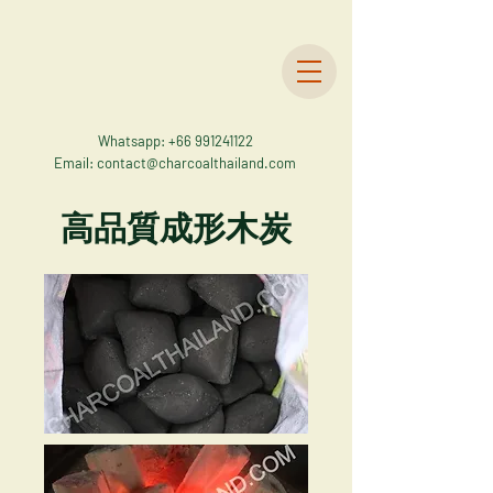
Whatsapp:
+66 991241122
Email:
contact@charcoalthailand.com
高品質成形木炭