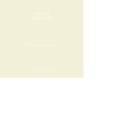
工廠
泰國羅勇府
泰國華富裡府
曼谷辦事處
3 Soi Nimitmai 6/1
Minburi Bangkok 10510
Whatsapp / Line
+66 991241122
Email
contact@charcoalthailand.com
名