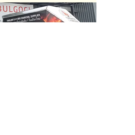
kontaktiere uns
Greenlink International Co., Ltd.
Holzkohlefabriken